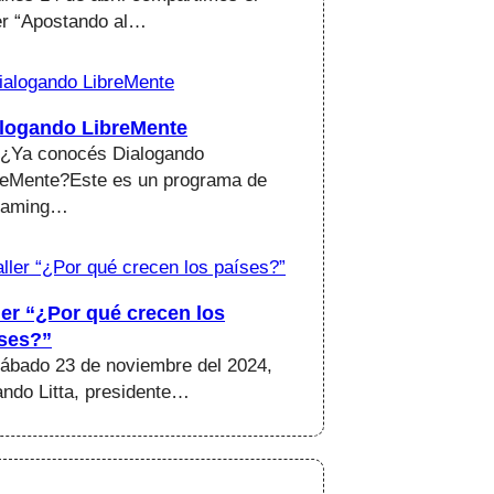
ler “Apostando al…
logando LibreMente
✨ ¿Ya conocés Dialogando
reMente?Este es un programa de
eaming…
ler “¿Por qué crecen los
ses?”
sábado 23 de noviembre del 2024,
ando Litta, presidente…