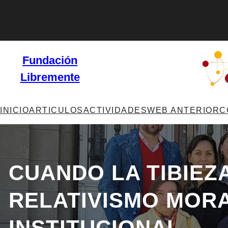
Saltar
al
contenido
Fundación
Libremente
INICIO
ARTICULOS
ACTIVIDADES
WEB ANTERIOR
C
CUANDO LA TIBIEZ
RELATIVISMO MORA
INSTITUCIONAL