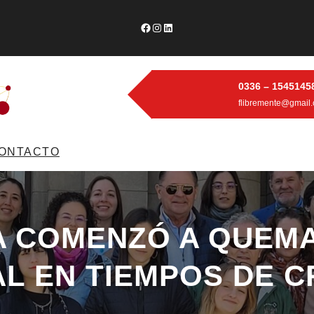
Facebook
Instagram
LinkedIn
0336 – 1545145
flibremente@gmail
ONTACTO
A COMENZÓ A QUEM
L EN TIEMPOS DE CR