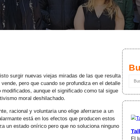
Bu
visto surgir nuevas viejas miradas de las que resulta
S
 vende, pero que cuando se profundiza en el detalle
e
o modificados, aunque el significado como tal sigue
a
tivismo moral deshilachado.
r
c
acional y voluntaria uno elige aferrarse a un
h
 alarmante está en los efectos que producen estos
za un estado onírico pero que no soluciona ninguno
Tal
El 