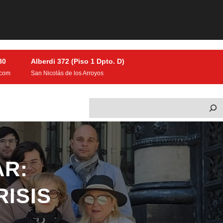
80
Alberdi 372 (Piso 1 Dpto. D)
.com
San Nicolás de los Arroyos
S
e
a
r
c
AR:
h
ISIS