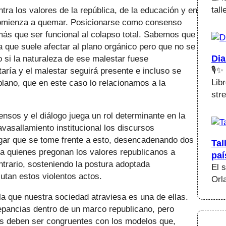
tal
 los valores de la república, de la educación y en
a comienza a quemar. Posicionarse como consenso
más que ser funcional al colapso total. Sabemos que
a que suele afectar al plano orgánico pero que no se
Dia
 si la naturaleza de ese malestar fuese
🎙️
aría y el malestar seguirá presente e incluso se
Lib
plano, que en este caso lo relacionamos a la
str
s y el diálogo juega un rol determinante en la
vasallamiento institucional los discursos
lugar que se tome frente a esto, desencadenando dos
Tal
 a quienes pregonan los valores republicanos a
paí
ntrario, sosteniendo la postura adoptada
El 
cutan estos violentos actos.
Orl
ue nuestra sociedad atraviesa es una de ellas.
crepancias dentro de un marco republicano, pero
os deben ser congruentes con los modelos que,